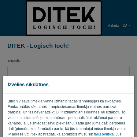
Valoda:
LV
DITEK - Logisch toch!
E-pasts
Parole
Izvēlies sīkdatnes
Billit NV savā tīmekļa vietnē izmanto tādas tehnoloģijas kā sīkdatnes.
Funkcionālās sīkdatnes ir nepieciešamas tīmekļa vietnes pareizai
Atgādināt
Aizmirsta parole?
darbībai, un tās nevar atteikt. Billit izmanto arī sīkdatnes, lai uzlabotu šo
vietni un citiem mērķiem, piemēram, personalizētai reklāmai partneru
PIERAKSTĪTIES
kanālos, ja jūs sniedzat savu piekrišanu. Tādā gadījumā daži personas
dati (piemēram, informācija par to, kā jūs izmantojat mūsu tīmekļa vietni,
IP adrese utt.) tiek apstrādāti, kā aprakstīts mūsu sīk
failu politikā
. Jūs