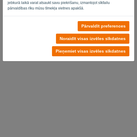
jebkurā laikā varat atsaukt savu piekrišanu, izmantojot sīkfailu
pārvaldības rīku mūsu tīmekļa vietnes apakšā.
Pārvaldīt preferences
Privātuma politika
-
Noteikumi un nosacījumi
Noraidīt visas izvēles sīkdatnes
Pieņemiet visas izvēles sīkdatnes