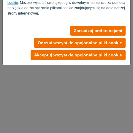
cookie
. Możesz wycofać swoją zgodę w dowolnym momencie za pomocą
narzędzia do zarządzania plikami cookie znajdującym się na dole naszej
strony internetowej.
Zarządzaj preferencjami
Polityka Prywatności
-
Regulamin
Odrzuć wszystkie opcjonalne pliki cookie
Akceptuj wszystkie opcjonalne pliki cookie