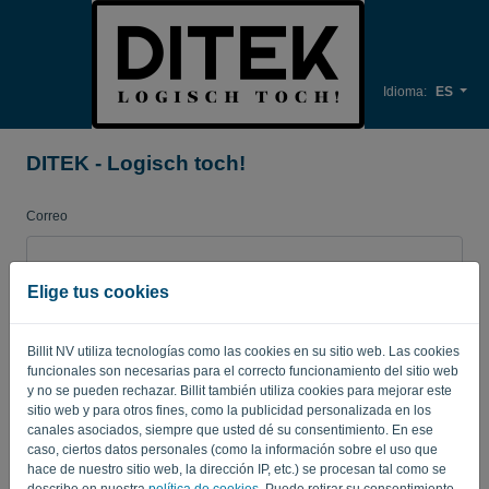
Idioma:
ES
DITEK - Logisch toch!
Correo
Elige tus cookies
Contraseña
Billit NV utiliza tecnologías como las cookies en su sitio web. Las cookies
funcionales son necesarias para el correcto funcionamiento del sitio web
Recuerda
Contraseña olvidada?
y no se pueden rechazar. Billit también utiliza cookies para mejorar este
sitio web y para otros fines, como la publicidad personalizada en los
canales asociados, siempre que usted dé su consentimiento. En ese
INICIAR SESIÓN
caso, ciertos datos personales (como la información sobre el uso que
hace de nuestro sitio web, la dirección IP, etc.) se procesan tal como se
describe en nuestra
política de cookies
. Puede retirar su consentimiento