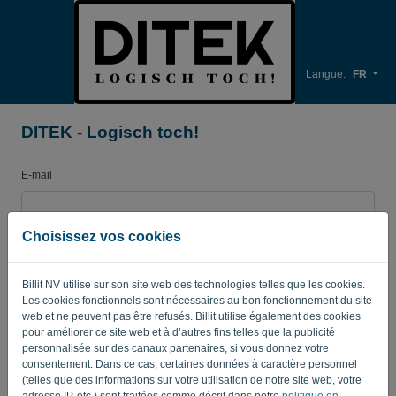
Langue:
FR
DITEK - Logisch toch!
E-mail
Choisissez vos cookies
Mot de passe
Billit NV utilise sur son site web des technologies telles que les cookies.
Les cookies fonctionnels sont nécessaires au bon fonctionnement du site
Enregistrer mes identifiants
Mot de passe oublié?
web et ne peuvent pas être refusés. Billit utilise également des cookies
pour améliorer ce site web et à d’autres fins telles que la publicité
personnalisée sur des canaux partenaires, si vous donnez votre
CONNEXION
consentement. Dans ce cas, certaines données à caractère personnel
(telles que des informations sur votre utilisation de notre site web, votre
adresse IP, etc.) sont traitées comme décrit dans notre
politique en