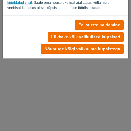
kirjeldatud viisil
. Saate oma nõusoleku igal ajal tagasi võtta meie
veebisaidi allosas oleva küpsiste haldamise tööriista kaudu.
Eelistuste haldamine
Privaatsuspoliitika
-
Tingimused
Lükkake kõik valikulised küpsised
Nõustuge kõigi valikuliste küpsistega