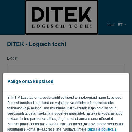
Keel:
ET
DITEK - Logisch toch!
E-post
Salasõna
Valige oma küpsised
Billit NV kasutab oma veebisaidil selliseid tehnoloogiaid nagu küpsised.
Funktsionaalsed küpsised on vajalikud veebilehe nõuetekohaseks
Tuleta mulle meelde
Unustatud parool?
toimimiseks ja neist ei saa keelduda. Billit kasutab küpsiseid ka selle
veebisaidi täiustamiseks ja muudel eesmärkidel, näiteks isikupärastatud
LOGI SISSE
reklaamimine partnerkanalites, tingimusel et annate oma nõusoleku.
Sellisel juhul töödeldakse teatud isikuandmeid (nt teavet meie veebisaidi
kasutamise kohta, IP-aadressi jne) vastavalt meie
küpsiste poliitikale