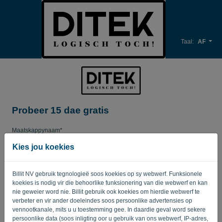
Taal:
AF
Probeer 15 dae gratis
Maatskappynaam*
Kies jou koekies
Besigheids-e-posadres*
Billit NV gebruik tegnologieë soos koekies op sy webwerf. Funksionele
koekies is nodig vir die behoorlike funksionering van die webwerf en kan
nie geweier word nie. Billit gebruik ook koekies om hierdie webwerf te
verbeter en vir ander doeleindes soos persoonlike advertensies op
Wagwoord
vennootkanale, mits u u toestemming gee. In daardie geval word sekere
persoonlike data (soos inligting oor u gebruik van ons webwerf, IP-adres,