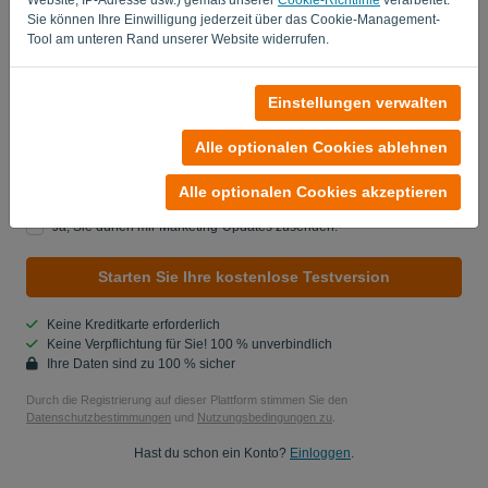
Sie können Ihre Einwilligung jederzeit über das Cookie-Management-
Land
Tool am unteren Rand unserer Website widerrufen.
Einstellungen verwalten
Sind Sie kein Computer? Füllen Sie '
' aus.
Alle optionalen Cookies ablehnen
Alle optionalen Cookies akzeptieren
Ja, Sie können mir Produktaktualisierungen zusenden..
Ja, Sie dürfen mir Marketing-Updates zusenden.
Starten Sie Ihre kostenlose Testversion
Keine Kreditkarte erforderlich
Keine Verpflichtung für Sie! 100 % unverbindlich
Ihre Daten sind zu 100 % sicher
Durch die Registrierung auf dieser Plattform stimmen Sie den
Datenschutzbestimmungen
und
Nutzungsbedingungen zu
.
Hast du schon ein Konto?
Einloggen
.