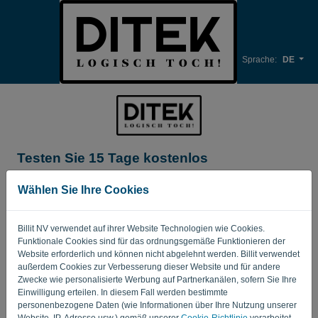
Sprache:
DE
Testen Sie 15 Tage kostenlos
Name des Unternehmens*
Wählen Sie Ihre Cookies
Billit NV verwendet auf ihrer Website Technologien wie Cookies.
Professionelle E-Mail*
Funktionale Cookies sind für das ordnungsgemäße Funktionieren der
Website erforderlich und können nicht abgelehnt werden. Billit verwendet
außerdem Cookies zur Verbesserung dieser Website und für andere
Zwecke wie personalisierte Werbung auf Partnerkanälen, sofern Sie Ihre
Passwort
Einwilligung erteilen. In diesem Fall werden bestimmte
personenbezogene Daten (wie Informationen über Ihre Nutzung unserer
Website, IP-Adresse usw.) gemäß unserer
Cookie-Richtlinie
verarbeitet.