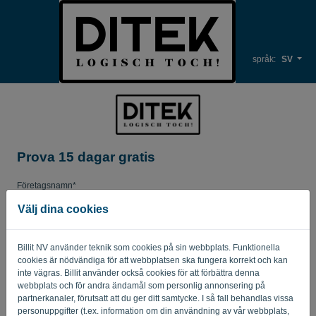
språk:
SV
Prova 15 dagar gratis
Företagsnamn*
Välj dina cookies
Företagets e-postadress*
Billit NV använder teknik som cookies på sin webbplats. Funktionella
cookies är nödvändiga för att webbplatsen ska fungera korrekt och kan
inte vägras. Billit använder också cookies för att förbättra denna
webbplats och för andra ändamål som personlig annonsering på
Lösenord
partnerkanaler, förutsatt att du ger ditt samtycke. I så fall behandlas vissa
personuppgifter (t.ex. information om din användning av vår webbplats,