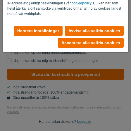
IP-adress etc.) enligt beskrivningen i vår
cookiepolicy
. Du kan när som
helst återkalla ditt samtycke via verktyget för hantering av cookies längst
Land
ner på vår webbplats.
Hantera inställningar
Avvisa alla valfria cookies
Är du inte en dator? Fyll i '
'.
Acceptera alla valfria cookies
Ja, du kan skicka mina produktuppdateringar..
Ja, du kan skicka mig marknadsföringsuppdateringar.
Starta din kostnadsfria provperiod
Inget kreditkort krävs
Inga strängar bifogade! 100% engagemangsfritt
Dina uppgifter är 100% säkra
Genom att registrera dig på denna plattform godkänner du
sekretesspol
ic
yn och
villkoren
.
Har du redan ett konto?
Logga in
.