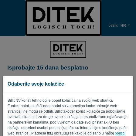
Jezik:
HR
Isprobajte 15 dana besplatno
Naziv firme*
Odaberite svoje kolačiće
Billit NV koristi tehnologije poput kolačića na svojoj web stranici.
Poslovna adresa e-pošte*
Funkcionalni kolačići neophodni su za pravilno funkcioniranje web
stranice i ne mogu se odbiti. Billit također koristi kolačiće za poboljšanje
ove web stranice i za druge svrhe kao što je personalizirano oglašavanje
na partnerskim kanalima, pod uvjetom da date svoj pristanak. U tom
Lozinka
slučaju, određeni osobni podaci (kao što su informacije o korištenju naše
web stranice, IP adresa itd.) obrađuju se kako je opisano u našoj
politici