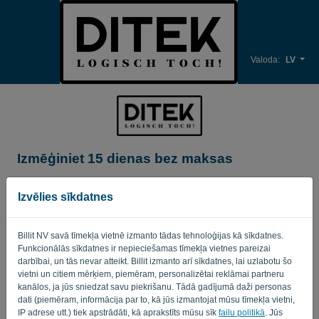
Valoda:
LV
Izmēģiniet 15 dienas bez maksas
Uzņēmuma nosaukums*
Izvēlies sīkdatnes
Billit NV savā tīmekļa vietnē izmanto tādas tehnoloģijas kā sīkdatnes.
Uzņēmuma e-pasta adrese*
Funkcionālās sīkdatnes ir nepieciešamas tīmekļa vietnes pareizai
darbībai, un tās nevar atteikt. Billit izmanto arī sīkdatnes, lai uzlabotu šo
vietni un citiem mērķiem, piemēram, personalizētai reklāmai partneru
kanālos, ja jūs sniedzat savu piekrišanu. Tādā gadījumā daži personas
Parole
dati (piemēram, informācija par to, kā jūs izmantojat mūsu tīmekļa vietni,
IP adrese utt.) tiek apstrādāti, kā aprakstīts mūsu sīk
failu politikā
. Jūs