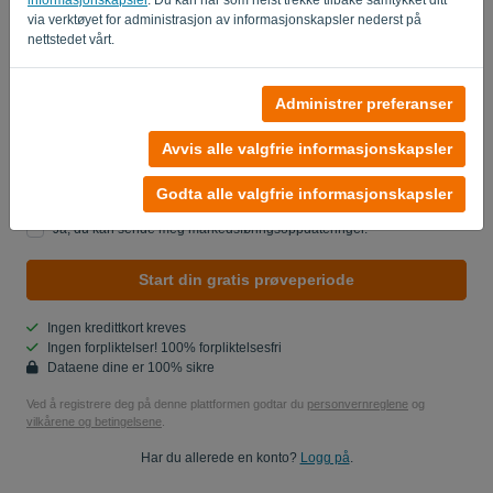
via verktøyet for administrasjon av informasjonskapsler nederst på
Land
nettstedet vårt.
Administrer preferanser
Er du ikke en datamaskin? Fyll ut '
'.
Avvis alle valgfrie informasjonskapsler
Godta alle valgfrie informasjonskapsler
Ja, du kan sende meg produktoppdateringer..
Ja, du kan sende meg markedsføringsoppdateringer.
Start din gratis prøveperiode
Ingen kredittkort kreves
Ingen forpliktelser! 100% forpliktelsesfri
Dataene dine er 100% sikre
Ved å registrere deg på denne plattformen godtar du
personvernreglene
og
vilkårene og betingelsene
.
Har du allerede en konto?
Logg på
.