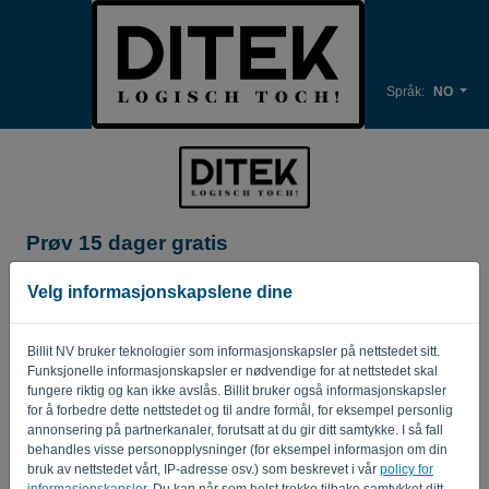
Språk:
NO
Prøv 15 dager gratis
Firmanavn*
Velg informasjonskapslene dine
Billit NV bruker teknologier som informasjonskapsler på nettstedet sitt.
Bedrifts e-postadresse*
Funksjonelle informasjonskapsler er nødvendige for at nettstedet skal
fungere riktig og kan ikke avslås. Billit bruker også informasjonskapsler
for å forbedre dette nettstedet og til andre formål, for eksempel personlig
annonsering på partnerkanaler, forutsatt at du gir ditt samtykke. I så fall
Passord
behandles visse personopplysninger (for eksempel informasjon om din
bruk av nettstedet vårt, IP-adresse osv.) som beskrevet i vår
policy for
informasjonskapsler
. Du kan når som helst trekke tilbake samtykket ditt